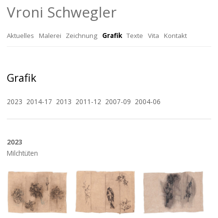
Vroni Schwegler
Zum
Aktuelles
Malerei
Zeichnung
Grafik
Texte
Vita
Kontakt
Inhalt
Biografie
Grafik
springen
Ausstellungen
2023
2014-17
2013
2011-12
2007-09
2004-06
Mappen und
Künstlerbücher
Bibliografie
2023
Milchtüten