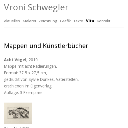
Vroni Schwegler
Zum
Aktuelles
Malerei
Zeichnung
Grafik
Texte
Vita
Kontakt
Inhalt
Biografie
Mappen und Künstlerbücher
springen
Ausstellungen
Acht Vögel
, 2010
Mappen und
Mappe mit acht Radierungen,
Künstlerbücher
Format: 37,5 x 27,5 cm,
gedruckt von Sylvie Dunkes, Vaterstetten,
Bibliografie
erschienen im Eigenverlag,
Auflage: 3 Exemplare